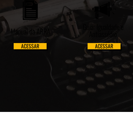
Guia: Igualdade e
Manual da ABRA
Antiassédio
ACESSAR
ACESSAR