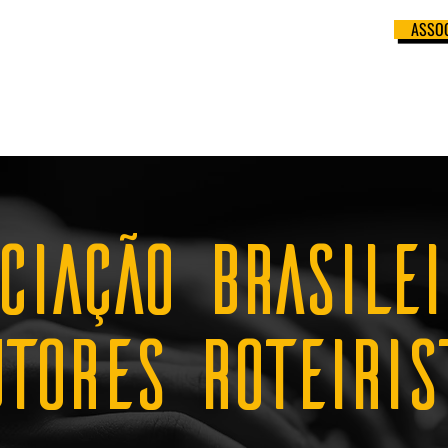
ASSOC
 APOIO
BANCO DE ROTEIRISTAS
PRÊMIO ABRA
CONTATO
CIAÇÃO BRASILEI
TORES ROTEIRIS