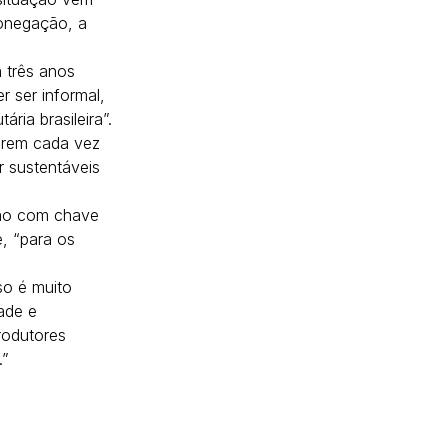
sonegação, a 
 três anos 
 ser informal, 
ia brasileira”.
erem cada vez 
 sustentáveis 
stão com chave 
, “para os 
so é muito 
ade e 
rodutores 
.”