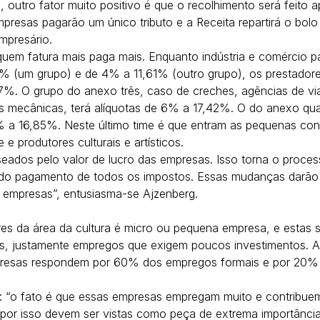
outro fator muito positivo é que o recolhimento será feito a
mpresas pagarão um único tributo e a Receita repartirá o bolo
mpresário.
uem fatura mais paga mais. Enquanto indústria e comércio pa
1% (um grupo) e de 4% a 11,61% (outro grupo), os prestadore
7%. O grupo do anexo três, caso de creches, agências de viag
s mecânicas, terá alíquotas de 6% a 17,42%. O do anexo quat
a 16,85%. Neste último time é que entram as pequenas cons
e produtores culturais e artísticos.
aseados pelo valor de lucro das empresas. Isso torna o proces
 do pagamento de todos os impostos. Essas mudanças darão 
s empresas”, entusiasma-se Ajzenberg.
res da área da cultura é micro ou pequena empresa, e estas 
, justamente empregos que exigem poucos investimentos. A
resas respondem por 60% dos empregos formais e por 20% 
: “o fato é que essas empresas empregam muito e contribuem
 por isso devem ser vistas como peça de extrema importânci