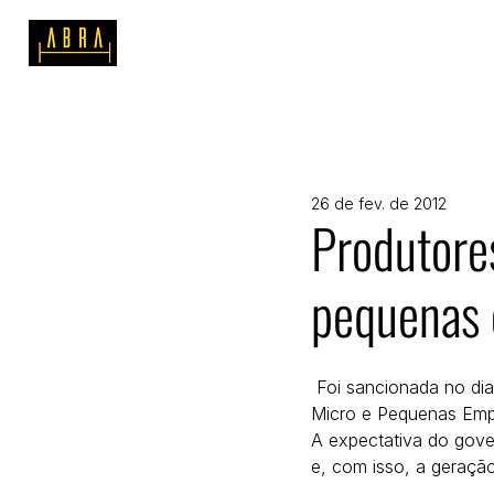
SOBRE A ABRA
MATERIAIS DE
26 de fev. de 2012
Produtores
pequenas
 Foi sancionada no dia 14 de dezembro, pelo presidente Luiz Inácio Lula da Silva, a Lei Geral das 
Micro e Pequenas Empre
A expectativa do gove
e, com isso, a geração