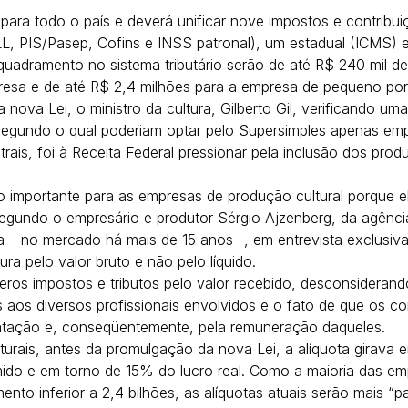
para todo o país e deverá unificar nove impostos e contribuiç
SLL, PIS/Pasep, Cofins e INSS patronal), um estadual (ICMS) 
nquadramento no sistema tributário serão de até R$ 240 mil de
resa e de até R$ 2,4 milhões para a empresa de pequeno por
nova Lei, o ministro da cultura, Gilberto Gil, verificando uma
segundo o qual poderiam optar pelo Supersimples apenas em
rais, foi à Receita Federal pressionar pela inclusão dos produ
o importante para as empresas de produção cultural porque e
egundo o empresário e produtor Sérgio Ajzenberg, da agênci
a – no mercado há mais de 15 anos -, em entrevista exclusiva
ra pelo valor bruto e não pelo líquido.
eros impostos e tributos pelo valor recebido, desconsiderand
aos diversos profissionais envolvidos e o fato de que os co
atação e, conseqüentemente, pela remuneração daqueles.
turais, antes da promulgação da nova Lei, a alíquota girava 
ido e em torno de 15% do lucro real. Como a maioria das emp
mento inferior a 2,4 bilhões, as alíquotas atuais serão mais “p