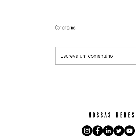
Mulheres e gênero no 8M
Comentários
O COMITÊ DE MULHERES &
GÊNERO da ABRA em parceria
com a Colabcine promove
Escreva um comentário
durante três semanas debates
sobre a questão de gênero,...
nossas redes