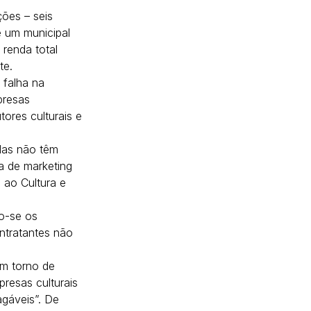
ões – seis 
e um municipal 
 renda total 
te.
 falha na 
presas 
tores culturais e 
las não têm 
a de marketing 
 ao Cultura e 
o-se os 
ntratantes não 
em torno de 
resas culturais 
agáveis”. De 