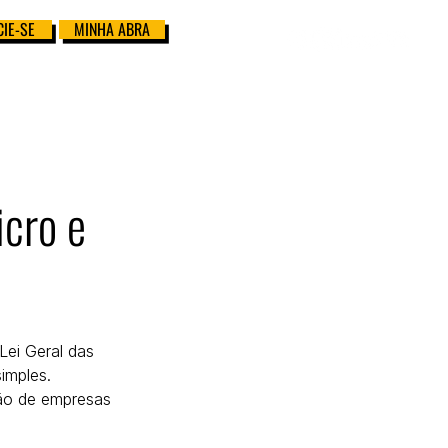
IE-SE
MINHA ABRA
icro e
imples.
hão de empresas 