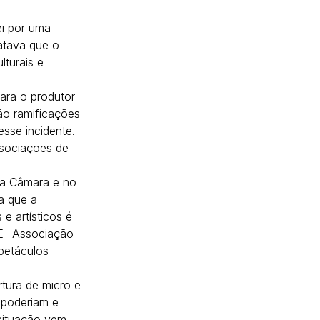
i por uma 
atava que o 
lturais e 
ara o produtor 
são ramificações 
esse incidente. 
ssociações de 
na Câmara e no 
a que a 
e artísticos é 
E- Associação 
petáculos 
tura de micro e 
 poderiam e 
situação vem 