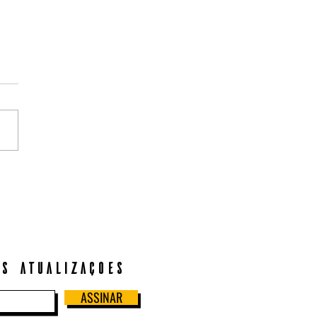
ança guia de Não Ficção
s atualizações
ASSINAR