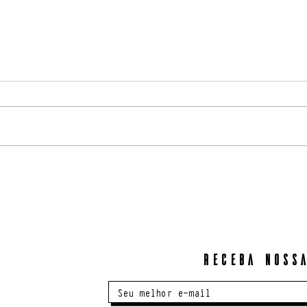
Associadas têm desconto no Rio2C
2023
Pelo segundo ano consecutivo
temos 20% de desconto nas
entradas Industry ou Creator.
ABRA l
Para ter acesso ao seu
desconto basta enviar um...
Receba nossa