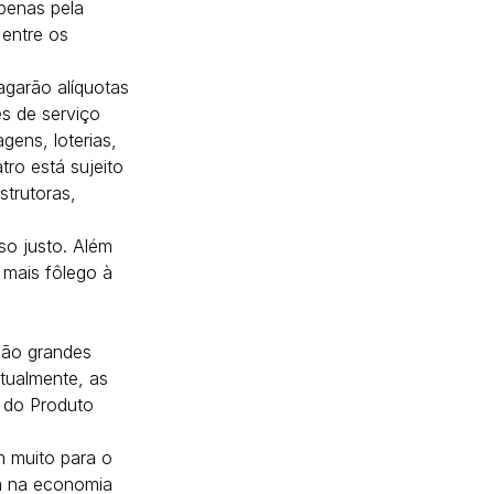
penas pela 
 entre os 
garão alíquotas 
s de serviço 
ens, loterias, 
ro está sujeito 
trutoras, 
so justo. Além 
mais fôlego à 
são grandes 
tualmente, as 
do Produto 
 muito para o 
a na economia 