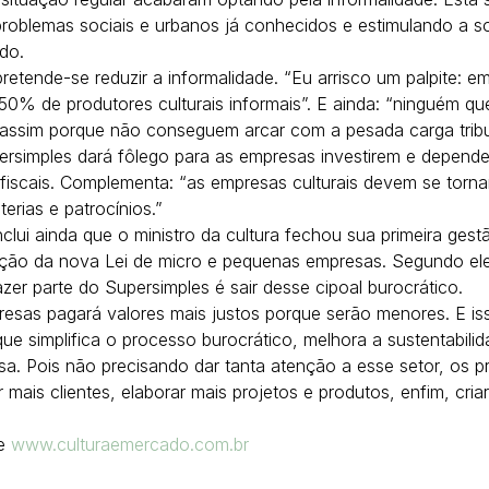
 problemas sociais e urbanos já conhecidos e estimulando a 
ndo.
etende-se reduzir a informalidade. “Eu arrisco um palpite: em
% de produtores culturais informais”. E ainda: “ninguém quer
ssim porque não conseguem arcar com a pesada carga tributár
ersimples dará fôlego para as empresas investirem e depend
fiscais. Complementa: “as empresas culturais devem se tornar
erias e patrocínios.”
nclui ainda que o ministro da cultura fechou sua primeira ge
ão da nova Lei de micro e pequenas empresas. Segundo ele
azer parte do Supersimples é sair desse cipoal burocrático.
resas pagará valores mais justos porque serão menores. E is
 que simplifica o processo burocrático, melhora a sustentabilid
sa. Pois não precisando dar tanta atenção a esse setor, os p
mais clientes, elaborar mais projetos e produtos, enfim, criar
e 
www.culturaemercado.com.br