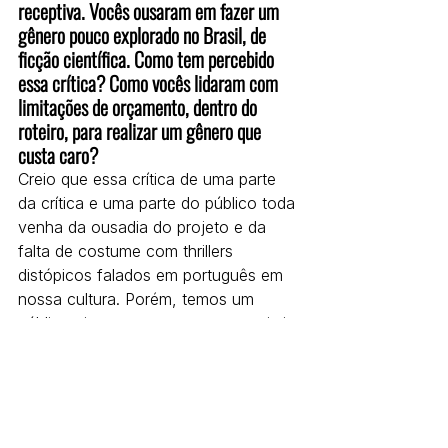
receptiva. Vocês ousaram em fazer um 
gênero pouco explorado no Brasil, de 
ficção científica. Como tem percebido 
essa crítica? Como vocês lidaram com 
limitações de orçamento, dentro do 
roteiro, para realizar um gênero que 
custa caro?
Creio que essa crítica de uma parte 
da crítica e uma parte do público toda 
venha da ousadia do projeto e da 
falta de costume com thrillers 
distópicos falados em português em 
nossa cultura. Porém, temos um 
público gigante que consegue assistir 
à série apesar das limitações e criar 
um engajamento super intenso tanto 
com os personagens quanto com o 
universo e as histórias da série.
Limitações sempre teremos em 