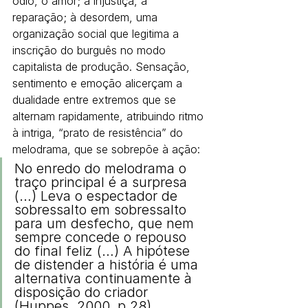
ódio, o amor; à injustiça, a 
reparação; à desordem, uma 
organização social que legitima a 
inscrição do burguês no modo 
capitalista de produção. Sensação, 
sentimento e emoção alicerçam a 
dualidade entre extremos que se 
alternam rapidamente, atribuindo ritmo 
à intriga, “prato de resistência” do 
melodrama, que se sobrepõe à ação:
No enredo do melodrama o 
traço principal é a surpresa 
(…) Leva o espectador de 
sobressalto em sobressalto 
para um desfecho, que nem 
sempre concede o repouso 
do final feliz (…) A hipótese 
de distender a história é uma 
alternativa continuamente à 
disposição do criador 
(Huppes, 2000, p.28)