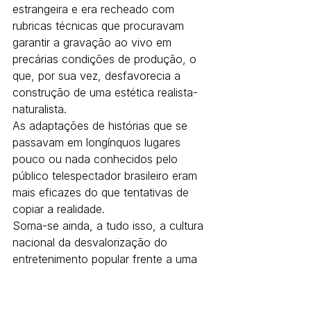
estrangeira e era recheado com 
rubricas técnicas que procuravam 
garantir a gravação ao vivo em 
precárias condições de produção, o 
que, por sua vez, desfavorecia a 
construção de uma estética realista-
naturalista.
As adaptações de histórias que se 
passavam em longínquos lugares 
pouco ou nada conhecidos pelo 
público telespectador brasileiro eram 
mais eficazes do que tentativas de 
copiar a realidade.
Soma-se ainda, a tudo isso, a cultura 
nacional da desvalorização do 
entretenimento popular frente a uma 
suposta cultura erudita, estando ao 
lado desta última o teatro de 
vanguarda televisionado, que na 