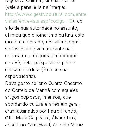
Digestivo Cultural, site da internet 
(vale a pena lê-la na íntegra: 
http://www.digestivocultural.com/entre
vistas/entrevista.asp?codigo=10
), do 
alto de sua autoridade no assunto, 
afirmou que o jornalismo cultural está 
morto e enterrado, ressaltando que 
se fosse um jovem iniciante não 
entraria mais no jornalismo porque 
não vê, nele, perspectivas para a 
crítica de cultura (área de sua 
especialidade).
Dava gosto se ler o Quarto Caderno 
do Correio da Manhã com aqueles 
artigos copiosos, imensos, que 
abordando cultura e artes em geral, 
eram assinados por Paulo Francis, 
Otto Maria Carpeaux, Álvaro Lins, 
José Lino Grunewald, Antonio Moniz 