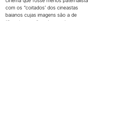
cinema que fosse menos paternalista 
com os “coitados’ dos cineastas 
baianos cujas imagens são a de 
“franciscanos” em busca da 
expressão cinematográfica, mas 
cujos resultados, em sua grande 
maioria, remetem o espectador aos 
braços de Morpheu, quando não à 
aporrinhação.
Se a miséria da cultura baiana é 
cristalina, a miséria da crítica cultural 
é, também, imensa. Que esmola pode 
ser dada para se acabar com ela? 
 1 |
 2
#crítica