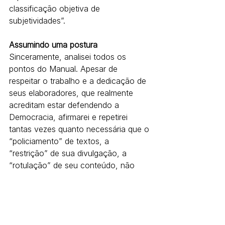
classificação objetiva de 
subjetividades”.
Assumindo uma postura
Sinceramente, analisei todos os 
pontos do Manual. Apesar de 
respeitar o trabalho e a dedicação de 
seus elaboradores, que realmente 
acreditam estar defendendo a 
Democracia, afirmarei e repetirei 
tantas vezes quanto necessária que o 
“policiamento” de textos, a 
“restrição” de sua divulgação, a 
“rotulação” de seu conteúdo, não 
pode e nem deve ficar ao encargo de 
fórmulas pretensamente matemáticas, 
presunçosamente justas, que no frigir 
dos ovos, serão aplicadas por 