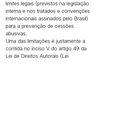
limites legais (previstos na legislação 
interna e nos tratados e convenções 
internacionais assinados pelo Brasil) 
para a prevenção de cessões 
abusivas.
Uma das limitações é justamente a 
contida no inciso V do artigo 49 da 
Lei de Direitos Autorais (Lei 
n.9.610/1998), que determina que a 
cessão somente se operará para as 
modalidades de utilização existentes 
à época da celebração do respectivo 
contrato.
Ademais, não podemos perder de 
vista que as cessões de direitos 
autorais sempre serão, por força de 
lei, interpretadas restritivamente. Por 
essa razão, os produtores muitas 
vezes tentam a inclusão de cláusulas 