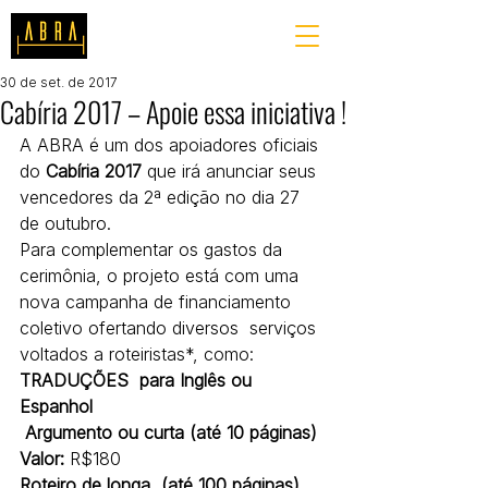
30 de set. de 2017
Cabíria 2017 – Apoie essa iniciativa !
A ABRA é um dos apoiadores oficiais 
do 
Cabíria 2017
 que irá anunciar seus 
vencedores da 2ª edição no dia 27 
de outubro.
Para complementar os gastos da 
cerimônia, o projeto está com uma 
nova campanha de financiamento 
coletivo ofertando diversos  serviços 
voltados a roteiristas*, como:
TRADUÇÕES  para Inglês ou 
Espanhol
 Argumento ou curta (até 10 páginas)
Valor: 
R$180
Roteiro de longa  (até 100 páginas)