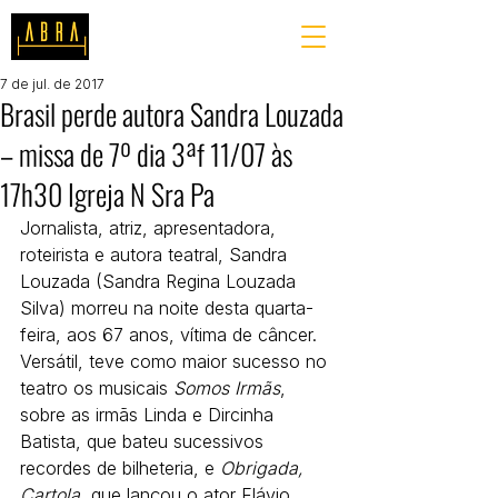
7 de jul. de 2017
Brasil perde autora Sandra Louzada
– missa de 7º dia 3ªf 11/07 às
17h30 Igreja N Sra Pa
Jornalista, atriz, apresentadora, 
roteirista e autora teatral, Sandra 
Louzada (Sandra Regina Louzada 
Silva) morreu na noite desta quarta-
feira, aos 67 anos, vítima de câncer. 
Versátil, teve como maior sucesso no 
teatro os musicais 
Somos Irmãs
, 
sobre as irmãs Linda e Dircinha 
Batista, que bateu sucessivos 
recordes de bilheteria, e 
Obrigada, 
Cartola
, que lançou o ator Flávio 