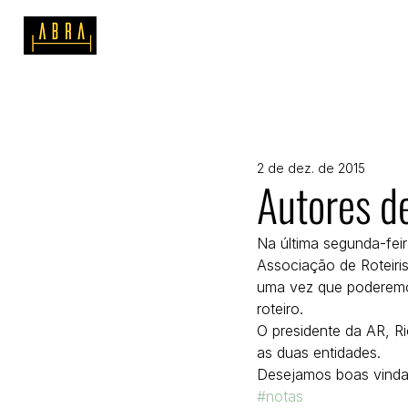
SOBRE A ABRA
MATERIAIS DE
2 de dez. de 2015
Autores d
Na última segunda-fei
Associação de Roteiri
uma vez que poderemos
roteiro.
O presidente da AR, Ri
as duas entidades.
Desejamos boas vinda
#notas