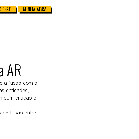
IE-SE
MINHA ABRA
a AR
de a fusão com a 
as entidades, 
m com criação e 
s de fusão entre 