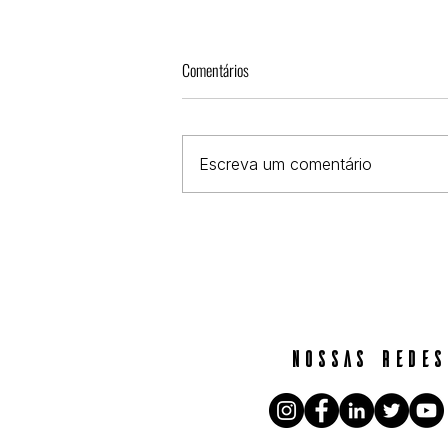
Mulheres e gênero no 8M
Comentários
O COMITÊ DE MULHERES &
GÊNERO da ABRA em parceria
com a Colabcine promove
Escreva um comentário
durante três semanas debates
sobre a questão de gênero,...
nossas redes