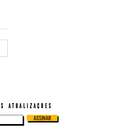
ança guia de Não Ficção
s atualizações
ASSINAR