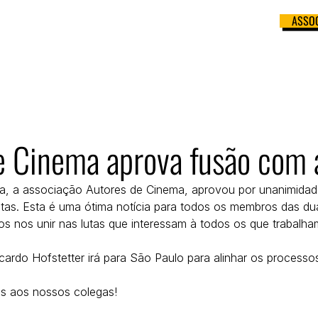
ASSOC
 APOIO
BANCO DE ROTEIRISTAS
PRÊMIO ABRA
CONTATO
e Cinema aprova fusão com 
ra, a associação Autores de Cinema, aprovou por unanimida
stas. Esta é uma ótima notícia para todos os membros das du
 nos unir nas lutas que interessam à todos os que trabalha
cardo Hofstetter irá para São Paulo para alinhar os processo
s aos nossos colegas!