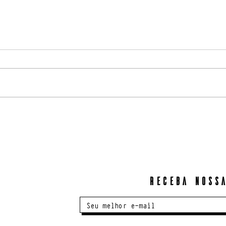
Associadas têm desconto no Rio2C
2023
Pelo segundo ano consecutivo
temos 20% de desconto nas
entradas Industry ou Creator.
ABRA l
Para ter acesso ao seu
desconto basta enviar um...
Receba nossa