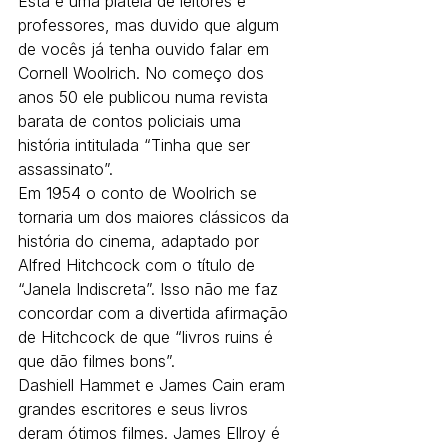
Esta é uma platéia de leitores e 
professores, mas duvido que algum 
de vocês já tenha ouvido falar em 
Cornell Woolrich. No começo dos 
anos 50 ele publicou numa revista 
barata de contos policiais uma 
história intitulada “Tinha que ser 
assassinato”.
Em 1954 o conto de Woolrich se 
tornaria um dos maiores clássicos da 
história do cinema, adaptado por 
Alfred Hitchcock com o título de 
“Janela Indiscreta”. Isso não me faz 
concordar com a divertida afirmação 
de Hitchcock de que “livros ruins é 
que dão filmes bons”.
Dashiell Hammet e James Cain eram 
grandes escritores e seus livros 
deram ótimos filmes. James Ellroy é 